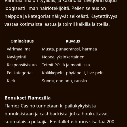
Värimaailma on tyylikäs, ja kasinolla navigointi sujuu
loogisesti ilman häiriötekijöitä. Pelien selaus on
helppoa ja kategoriat näkyvät selkeästi. Käytettävyys
vastaa kotimaista laatua ja toimii kaikilla laitteilla.
Ominaisuus
Kuvaus
Värimaailma
Musta, punaoranssi, harmaa
Navigointi
Nopea, yksinkertainen
Responsiivisuus
Toimii PC:llä ja mobiilissa
Pelikategoriat
Kolikkopelit, pöytäpelit, live-pelit
Kieli
Suomi, englanti, ranska
Bonukset Flamezilla
Flamez Casino tunnetaan kilpailukykyisistä
bonuksistaan ja cashbackista, jotka houkuttavat
suomalaisia pelaajia. Ensitalletusbonus sisältää 200