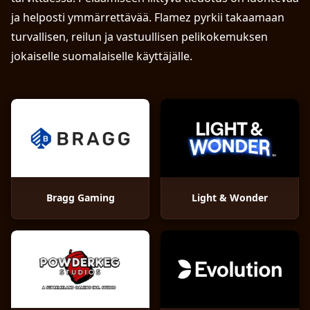
ja helposti ymmärrettävää. Flamez pyrkii takaamaan
turvallisen, reilun ja vastuullisen pelikokemuksen
jokaiselle suomalaiselle käyttäjälle.
Bragg Gaming
Light & Wonder