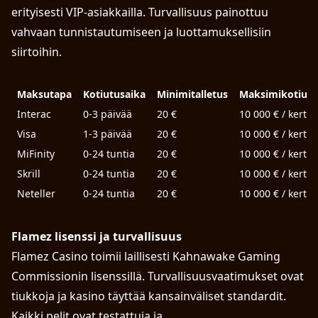
erityisesti VIP-asiakkailla. Turvallisuus painottuu
vahvaan tunnistautumiseen ja luottamuksellisiin
siirtoihin.
Maksutapa
Kotiutusaika
Minimitalletus
Maksimikotiutu
Interac
0-3 päivää
20 €
10 000 € / kerta
Visa
1-3 päivää
20 €
10 000 € / kerta
MiFinity
0-24 tuntia
20 €
10 000 € / kerta
Skrill
0-24 tuntia
20 €
10 000 € / kerta
Neteller
0-24 tuntia
20 €
10 000 € / kerta
Flamez lisenssi ja turvallisuus
Flamez Casino toimii laillisesti Kahnawake Gaming
Commissionin lisenssillä. Turvallisuusvaatimukset ovat
tiukkoja ja kasino täyttää kansainväliset standardit.
Kaikki pelit ovat testattuja ja