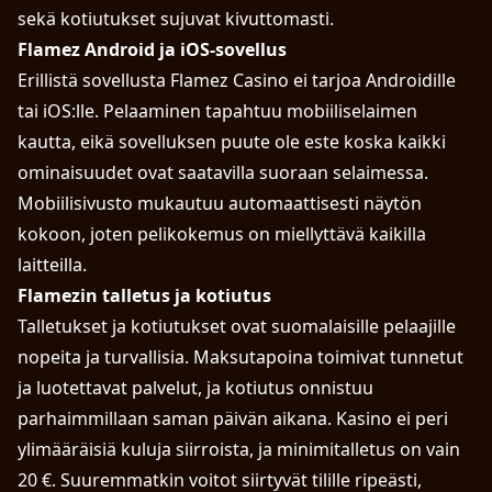
sekä kotiutukset sujuvat kivuttomasti.
Flamez Android ja iOS-sovellus
Erillistä sovellusta Flamez Casino ei tarjoa Androidille
tai iOS:lle. Pelaaminen tapahtuu mobiiliselaimen
kautta, eikä sovelluksen puute ole este koska kaikki
ominaisuudet ovat saatavilla suoraan selaimessa.
Mobiilisivusto mukautuu automaattisesti näytön
kokoon, joten pelikokemus on miellyttävä kaikilla
laitteilla.
Flamezin talletus ja kotiutus
Talletukset ja kotiutukset ovat suomalaisille pelaajille
nopeita ja turvallisia. Maksutapoina toimivat tunnetut
ja luotettavat palvelut, ja kotiutus onnistuu
parhaimmillaan saman päivän aikana. Kasino ei peri
ylimääräisiä kuluja siirroista, ja minimitalletus on vain
20 €. Suuremmatkin voitot siirtyvät tilille ripeästi,