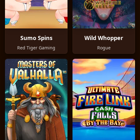
Sumo Spins
Wild Whopper
Red Tiger Gaming
Rogue