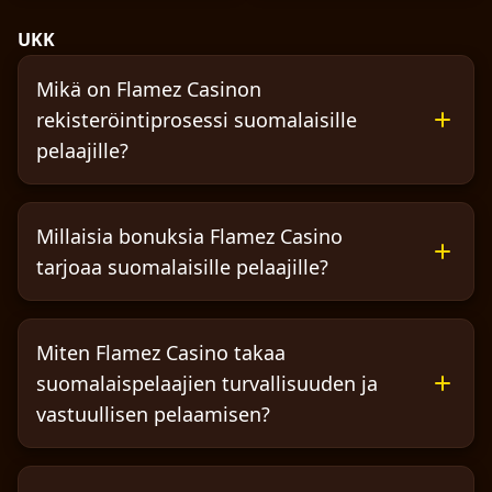
UKK
Mikä on Flamez Casinon
rekisteröintiprosessi suomalaisille
pelaajille?
Millaisia bonuksia Flamez Casino
tarjoaa suomalaisille pelaajille?
Miten Flamez Casino takaa
suomalaispelaajien turvallisuuden ja
vastuullisen pelaamisen?