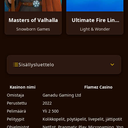
Masters of Valhalla
Ultimate Fire Link
Cash Falls by the
Snowborn Games
Light & Wonder
Bay
Sisällysluettelo
Kasinon nimi
Flamez Casino
Omistaja
Ganadu Gaming Ltd
Perustettu
2022
Pelimäärä
Yli 2 500
Pelityypit
Kolikkopelit, pöytäpelit, livepelit, jättipotit
Ohjelmistot
NetEnt, Pragmatic Play, Microgaming, Yggdra